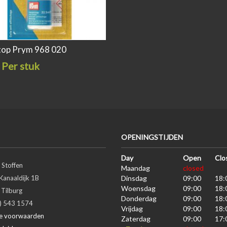
top Prym 968 020
 Per stuk
OPENINGSTIJDEN
Day
Open
Clo
 Stoffen
Maandag
closed
Kanaaldijk 1B
Dinsdag
09:00
18:
Woensdag
09:00
18:
Tilburg
Donderdag
09:00
18:
3) 543 1574
Vrijdag
09:00
18:
e voorwaarden
Zaterdag
09:00
17: