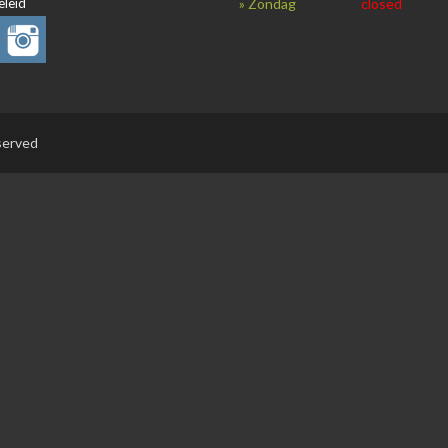
eleid
» Zondag
closed
eserved