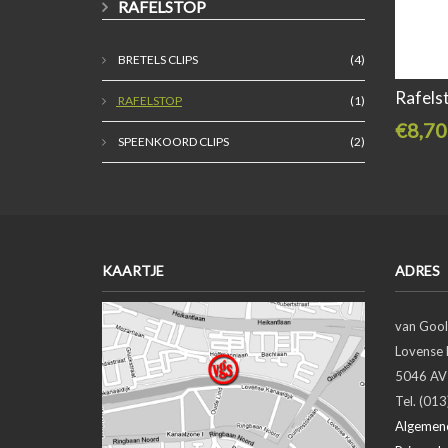
RAFELSTOP
BRETELS CLIPS
(4)
Rafels
RAFELSTOP
(1)
€8,70
SPEENKOORD CLIPS
(2)
KAARTJE
ADRES
van Gool
Lovense 
5046 AV 
Tel. (01
Algemen