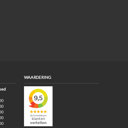
WAARDERING
sed
00
00
00
00
00