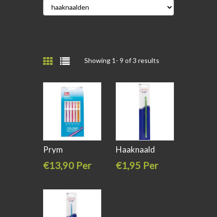
Showing 1-
9
of 3 results
Prym
Haaknaald
Haaknaalden
aluminium
€13,90 Per
€1,95 Per
set
stuk
stuk