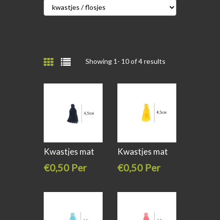
Showing 1-
10
of 4 results
Kwastjes mat
Kwastjes mat
4,5cm lang
4,5cm lang
€0,50 Per
€0,50 Per
stuk
stuk