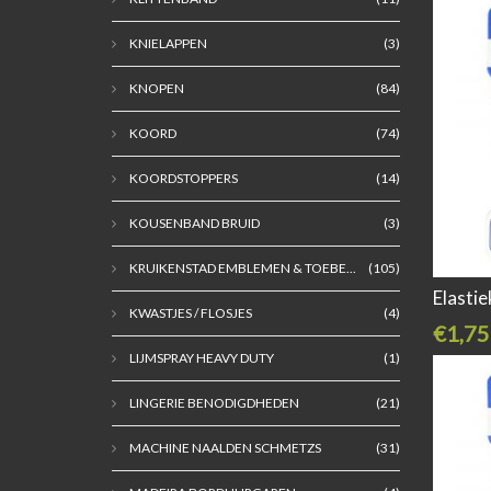
KNIELAPPEN
(3)
KNOPEN
(84)
KOORD
(74)
KOORDSTOPPERS
(14)
KOUSENBAND BRUID
(3)
KRUIKENSTAD EMBLEMEN & TOEBE...
(105)
Elasti
KWASTJES / FLOSJES
(4)
€1,75
LIJMSPRAY HEAVY DUTY
(1)
LINGERIE BENODIGDHEDEN
(21)
MACHINE NAALDEN SCHMETZS
(31)