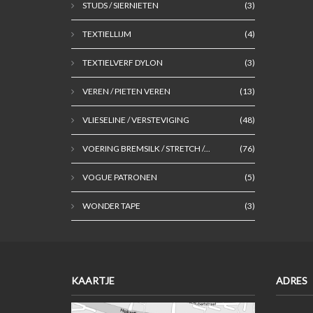
STUDS / SIERNIETEN
(3)
TEXTIELLIJM
(4)
TEXTIELVERF DYLON
(3)
VEREN / PIETEN VEREN
(13)
VLIESELINE / VERSTEVIGING
(48)
VOERING BREMSILK / STRETCH /...
(76)
VOGUE PATRONEN
(5)
WONDER TAPE
(3)
KAARTJE
ADRES