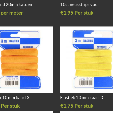
and 20mm katoen
10st neusstrips voor
 per meter
€1,95 Per stuk
ek 10 mm kaart 3
Elastiek 10 mm kaart 3
 Per stuk
€1,75 Per stuk