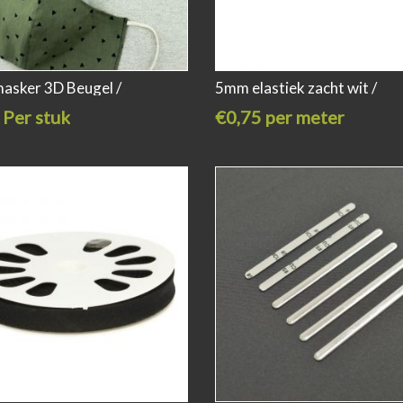
sker 3D Beugel /
5mm elastiek zacht wit /
 Per stuk
€0,75 per meter