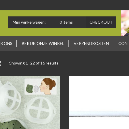
Mijn winkelwagen:
0
items
CHECKOUT
R ONS
BEKIJK ONZE WINKEL
VERZENDKOSTEN
CON
Showing 1-
22
of 16 results