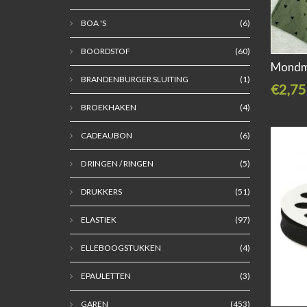
BOA 'S
(6)
BOORDSTOF
(60)
Mondma
BRANDENBURGER SLUITING
(1)
€2,75
BROEKHAKEN
(4)
CADEAUBON
(6)
D RINGEN / RINGEN
(5)
DRUKKERS
(51)
ELASTIEK
(97)
ELLEBOOGSTUKKEN
(4)
EPAULETTEN
(3)
GAREN
(453)