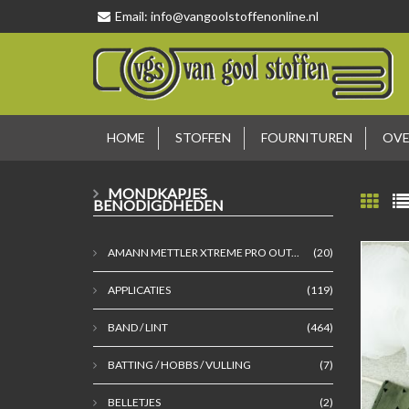
Email:
info@vangoolstoffenonline.nl
HOME
STOFFEN
FOURNITUREN
OVE
MONDKAPJES
BENODIGDHEDEN
AMANN METTLER XTREME PRO OUT...
(20)
APPLICATIES
(119)
BAND / LINT
(464)
BATTING / HOBBS / VULLING
(7)
BELLETJES
(2)