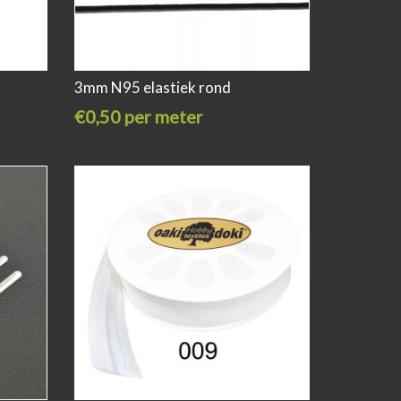
3mm N95 elastiek rond
€0,50 per meter