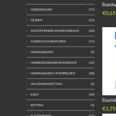
Biaisb
GEREEDSCHAP
(77)
€0,65
GESPEN
(22)
GESTOFFEERDE KNOPEN SERVICE
(20)
GORDIJN FOURNITUREN
(17)
HAAKNAALDEN
(3)
HAMBURGERLIEBE BOORDSTOF
(12)
HANDNAALDEN / KOPSPELDEN
(28)
JAS OPHANGKETTING
(2)
KANT
(50)
Elasti
KETTING
(1)
€1,75
KLITTENBAND
(11)