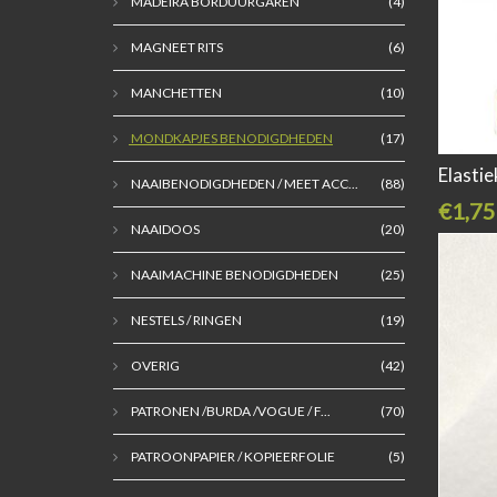
MADEIRA BORDUURGAREN
(4)
MAGNEET RITS
(6)
MANCHETTEN
(10)
MONDKAPJES BENODIGDHEDEN
(17)
Elasti
NAAIBENODIGDHEDEN / MEET ACC...
(88)
€1,75
NAAIDOOS
(20)
NAAIMACHINE BENODIGDHEDEN
(25)
NESTELS / RINGEN
(19)
OVERIG
(42)
PATRONEN /BURDA /VOGUE / F...
(70)
PATROONPAPIER / KOPIEERFOLIE
(5)