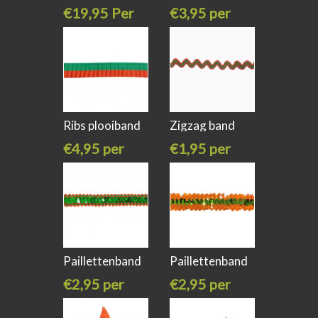
kruikenstad
franje
€19,95 Per
€3,95 per
stuk
meter
Ribs plooiband
Zigzag band
Groen
groen oranje
€4,95 per
€1,95 per
meter
meter
Paillettenband
Paillettenband
Golf
Oranje
€2,95 per
€2,95 per
meter
meter