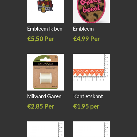
Embleem Ik ben
Embleem
kachel
Feestbeest
€5,50 Per
€4,99 Per
panter
stuk
stuk
Milward Garen
Kant etskant
nylon
oranje
€2,85 Per
€1,95 per
stuk
meter