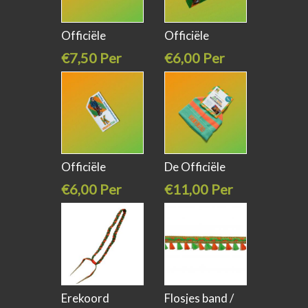
Officiële
Officiële
kruikenstad
kruikenstad
€7,50 Per
€6,00 Per
stuk
stuk
Officiële
De Officiële
kruikenstad
€6,00 Per
€11,00 Per
stuk
stuk
Erekoord
Flosjes band /