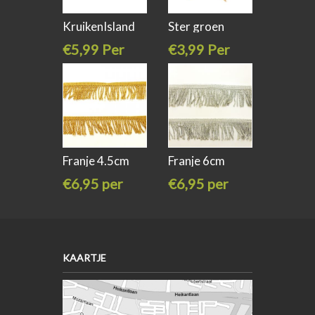
KruikenIsland
Ster groen
embleem
oranje embleem
€5,99 Per
€3,99 Per
stuk
stuk
Franje 4.5cm
Franje 6cm
lurex goud
lurex zilver
€6,95 per
€6,95 per
meter
meter
KAARTJE