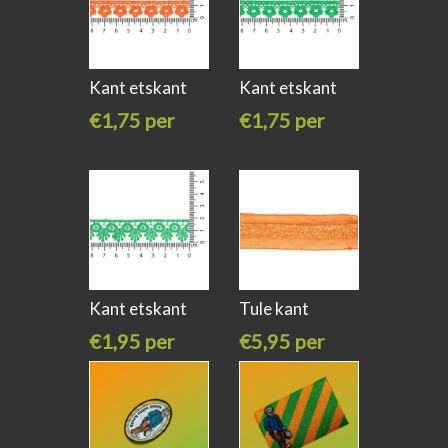
Kant etskant
Kant etskant
bloementjes
bloementjes
€1,75 per
€1,75 per
meter
meter
Kant etskant
Tule kant
groen
pailletten
€1,95 per
€5,95 per
meter
meter