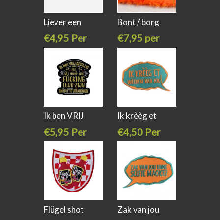
Liever een
Bont / borg
kater...spijt
rand 8cm
€4,95 Per
€7,95 per
stuk
meter
Ik ben VRIJ
Ik krèèg et
€5,95 Per
€4,50 Per
stuk
stuk
Flügel shot
Zak van jou
zèkske
unne selfie