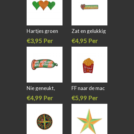
Hartjes groen
Zat en gelukkig
oranje
€3,95 Per
€4,95 Per
stuk
stuk
Nie geneukt,
FF naar de mac
wel genaaid
opstrijk
€4,99 Per
€5,99 Per
stuk
stuk