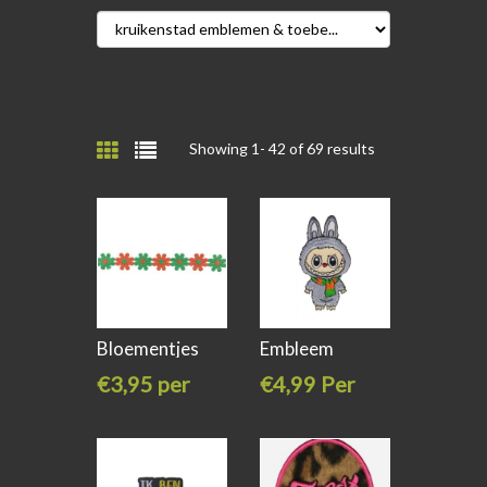
Showing 1-
42
of 69 results
Bloementjes
Embleem
band groen
Labubu
€3,95 per
€4,99 Per
meter
stuk