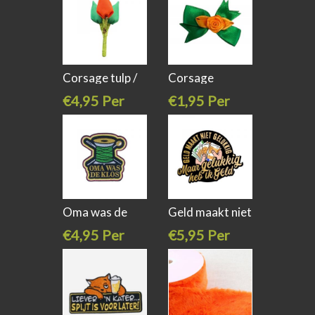
Corsage tulp /
Corsage
speld
roosjes / speld
€4,95 Per
€1,95 Per
stuk
stuk
Oma was de
Geld maakt niet
klos opstrijk
gelukkig,
€4,95 Per
€5,95 Per
stuk
stuk