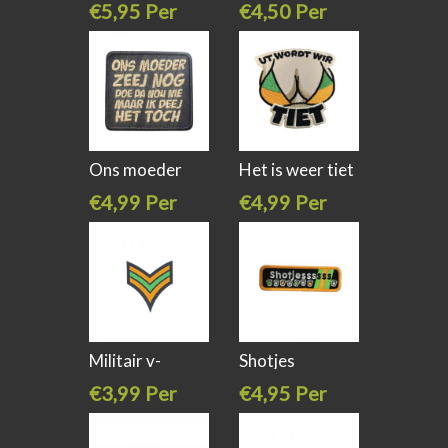
€5,95 Per
€4,50 Per
stuk
stuk
Ons moeder
Het is weer tiet
zeej nog...
€4,99 Per
€4,99 Per
stuk
stuk
Militair v-
Shotjes
streep
kruikenstad
€3,99 Per
€4,95 Per
stuk
stuk