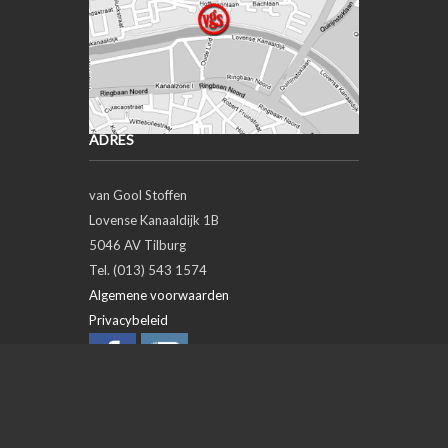
ADRES
van Gool Stoffen
Lovense Kanaaldijk 1B
5046 AV Tilburg
Tel. (013) 543 1574
Algemene voorwaarden
Privacybeleid
OPENINGSTIJDEN
Day
Open
Closed
Maandag
closed
Dinsdag
09:00
18:00