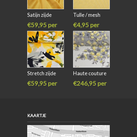
Satijn zijde
Tulle / mesh
stretch geel
soft 155cm
€59,95 per
€4,95 per
meter
meter
Stretch zijde
Haute couture
katoen
3D kant
€59,95 per
€246,95 per
meter
meter
KAARTJE