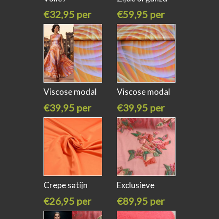
georgette met
met grote
€32,95 per
€59,95 per
meter
meter
Viscose modal
Viscose modal
satijn
satijn
€39,95 per
€39,95 per
meter
meter
Crepe satijn
Exclusieve
oranje
organza
€26,95 per
€89,95 per
meter
meter