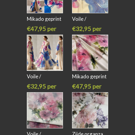
Mikado geprint
Voile /
met grote
georgette met
€47,95 per
€32,95 per
meter
meter
Voile /
Mikado geprint
georgette met
met grote
€32,95 per
€47,95 per
meter
meter
Voile /
Zijde organza