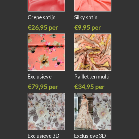
Crepe satijn
Silky satin
koraal kl
washed pink
€26,95 per
€9,95 per
meter
meter
Exclusieve
Pailletten multi
stretch zijde
colors
€79,95 per
€34,95 per
meter
meter
Exclusieve 3D
Exclusieve 3D