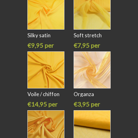
Silky satin
Soft stretch
washed geel
tule geel
€9,95 per
€7,95 per
meter
meter
Voile / chiffon
Organza
met
polyester geel
€14,95 per
€3,95 per
meter
meter