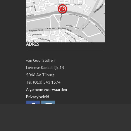
ADRES
van Gool Stoffen
Lovense Kanaaldijk 1B
5046 AV Tilburg
Tel. (013) 543 1574
Algemene voorwaarden
Privacybeleid
OPENINGSTIJDEN
Day
Open
Closed
Maandag
closed
Dinsdag
09:00
18:00