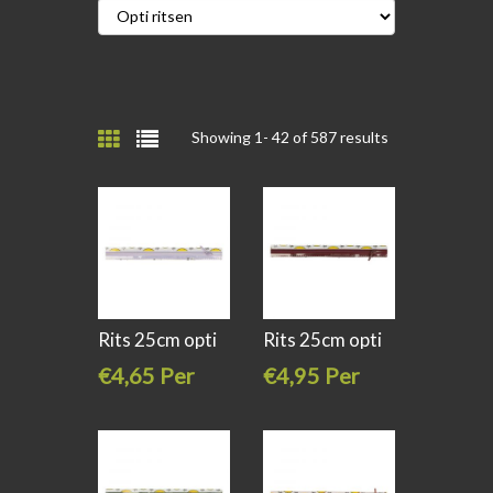
Showing 1-
42
of 587 results
Rits 25cm opti
Rits 25cm opti
s40 kl
s40 kl 763
€4,65 Per
€4,95 Per
stuk
stuk