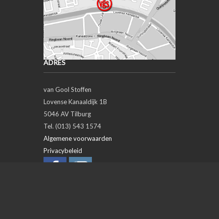
ADRES
van Gool Stoffen
Lovense Kanaaldijk 1B
5046 AV Tilburg
Tel. (013) 543 1574
Algemene voorwaarden
Privacybeleid
OPENINGSTIJDEN
Day
Open
Closed
Maandag
closed
Dinsdag
09:00
18:00
Woensdag
09:00
18:00