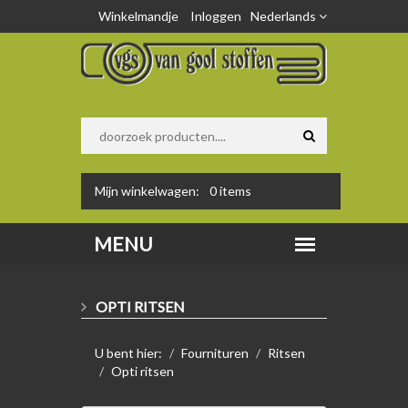
Winkelmandje
Inloggen
Nederlands
Mijn winkelwagen:
0
items
OPTI RITSEN
U bent hier:
Fournituren
Ritsen
Opti ritsen